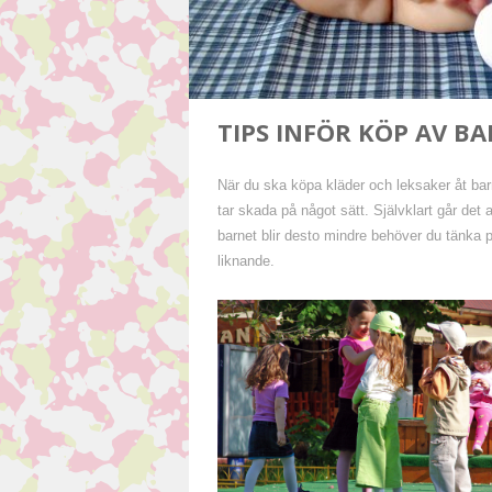
TIPS INFÖR KÖP AV B
När du ska köpa kläder och leksaker åt barn
tar skada på något sätt. Självklart går det 
barnet blir desto mindre behöver du tänka p
liknande.