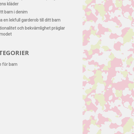
ens kläder
itt barn i denim
 en lekfull garderob till ditt barn
ionalitet och bekvämlighet präglar
modet
TEGORIER
 för barn