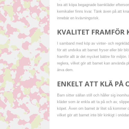
bra att köpa begagnade barnkläder efterso
kemikalier finns kvar. Tänk även på att kn
innebär en kvävningsrisk.
KVALITET FRAMFÖR 
I samband med köp av vinter- och regnkläder
för att undvika att barnet fryser eller blir 
framför allt är det mycket bättre för miljön
reglera, vilket gör att barnet kan använda 
ärva dem.
ENKELT ATT KLÄ PÅ 
Barn sitter sällan still och håller sig inom
kläder som är enkla att ta på och av, slipper
köpet. Även om barnet är litet så kommer de
vilket gör att barnet inte blir kinkigt i onöda