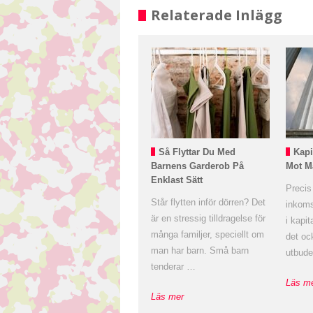
Relaterade Inlägg
Så Flyttar Du Med
Kapi
Barnens Garderob På
Mot M
Enklast Sätt
Precis
Står flytten inför dörren? Det
inkoms
är en stressig tilldragelse för
i kapit
många familjer, speciellt om
det ock
man har barn. Små barn
utbud
tenderar …