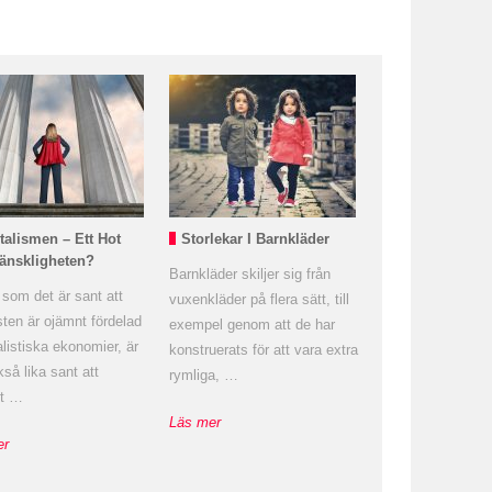
talismen – Ett Hot
Storlekar I Barnkläder
änskligheten?
Barnkläder skiljer sig från
 som det är sant att
vuxenkläder på flera sätt, till
ten är ojämnt fördelad
exempel genom att de har
alistiska ekonomier, är
konstruerats för att vara extra
så lika sant att
rymliga, …
et …