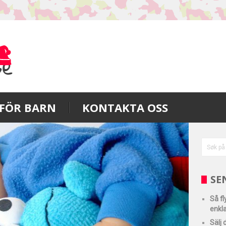
FÖR BARN
KONTAKTA OSS
SE
Så f
enkla
Sälj 