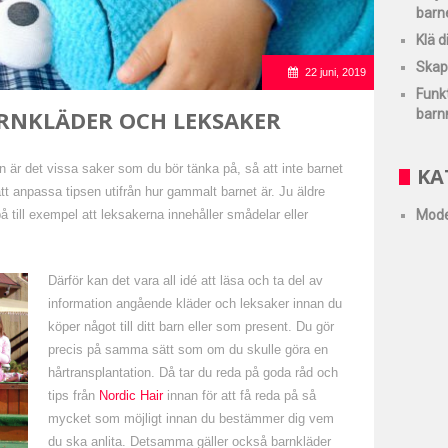
barn
Klä d
Skapa
22 juni, 2019
Funkt
ARNKLÄDER OCH LEKSAKER
barn
 är det vissa saker som du bör tänka på, så att inte barnet
KA
att anpassa tipsen utifrån hur gammalt barnet är. Ju äldre
Mode
å till exempel att leksakerna innehåller smådelar eller
Därför kan det vara all idé att läsa och ta del av
information angående kläder och leksaker innan du
köper något till ditt barn eller som present. Du gör
precis på samma sätt som om du skulle göra en
hårtransplantation. Då tar du reda på goda råd och
tips från
Nordic Hair
innan för att få reda på så
mycket som möjligt innan du bestämmer dig vem
du ska anlita. Detsamma gäller också barnkläder