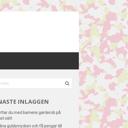
NASTE INLÄGGEN
lyttar du med barnens garderob på
st sätt
dina guldsmycken och få pengar till