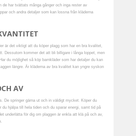
m de har tvättats många gånger och inga rester av
appar och andra detaljer som kan lossna från kläderna
KVANTITET
 är det viktigt att du köper plagg som har en bra kvalitet,
blött. Dessutom kommer det att bli billigare i långa loppet, men
. Har du möjlighet så köp barnkläder som har detaljer du kan
plaggen längre. Är kläderna av bra kvalitet kan yngre syskon
OCH AV
hus. De springer gärna ut och in väldigt mycket. Köper du
 du hjälpa till hela tiden och du sparar energi, samt tid på
t underlätta för dig om plaggen är enkla att klä på och av,
n.