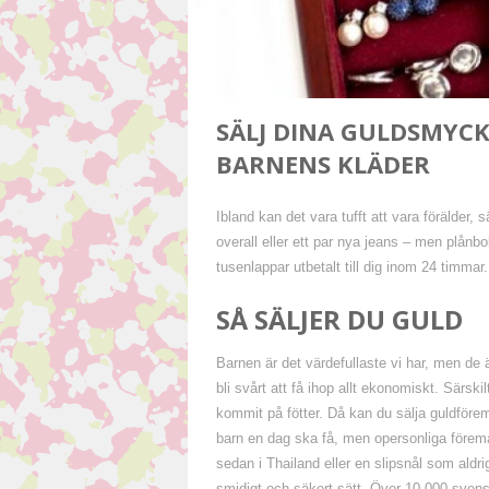
SÄLJ DINA GULDSMYCK
BARNENS KLÄDER
Ibland kan det vara tufft att vara förälder,
overall eller ett par nya jeans – men plånb
tusenlappar utbetalt till dig inom 24 timmar.
SÅ SÄLJER DU GULD
Barnen är det värdefullaste vi har, men de ä
bli svårt att få ihop allt ekonomiskt. Särski
kommit på fötter. Då kan du sälja guldföre
barn en dag ska få, men opersonliga föremå
sedan i Thailand eller en slipsnål som aldr
smidigt och säkert sätt. Över 10 000 svensk