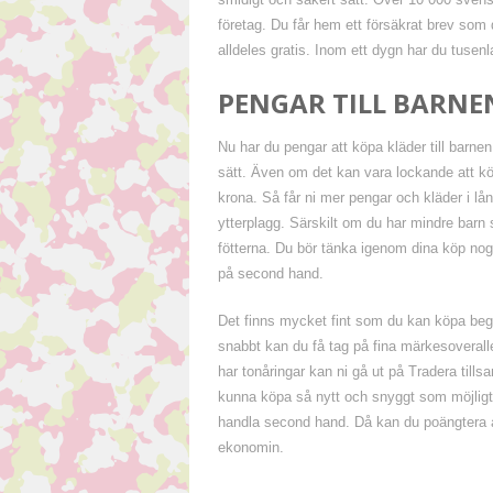
företag. Du får hem ett försäkrat brev som d
alldeles gratis. Inom ett dygn har du tusen
PENGAR TILL BARNE
Nu har du pengar att köpa kläder till barne
sätt. Även om det kan vara lockande att köp
krona. Så får ni mer pengar och kläder i lå
ytterplagg. Särskilt om du har mindre bar
fötterna. Du bör tänka igenom dina köp no
på second hand.
Det finns mycket fint som du kan köpa bega
snabbt kan du få tag på fina märkesoveralle
har tonåringar kan ni gå ut på Tradera tillsa
kunna köpa så nytt och snyggt som möjligt,
handla second hand. Då kan du poängtera att
ekonomin.