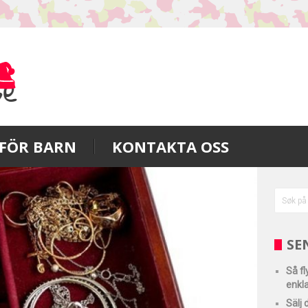
FÖR BARN
KONTAKTA OSS
SE
Så f
enkla
Sälj 