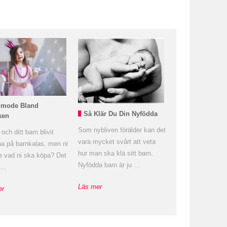
nmode Bland
Så Klär Du Din Nyfödda
ken
Som nybliven förälder kan det
och ditt barn blivit
vara mycket svårt att veta
na på barnkalas, men ni
hur man ska klä sitt barn.
te vad ni ska köpa? Det
Nyfödda barn är ju …
a …