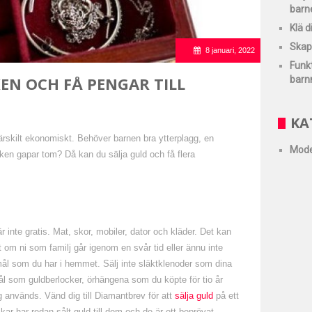
barn
Klä d
Skapa
8 januari, 2022
Funkt
EN OCH FÅ PENGAR TILL
barn
KA
 särskilt ekonomiskt. Behöver barnen bra ytterplagg, en
Mode
oken gapar tom? Då kan du sälja guld och få flera
r inte gratis. Mat, skor, mobiler, dator och kläder. Det kan
lt om ni som familj går igenom en svår tid eller ännu inte
mål som du har i hemmet. Sälj inte släktklenoder som dina
l som guldberlocker, örhängena som du köpte för tio år
ig används. Vänd dig till Diamantbrev för att
sälja guld
på ett
ar har redan sålt guld till dem och de är ett beprövat