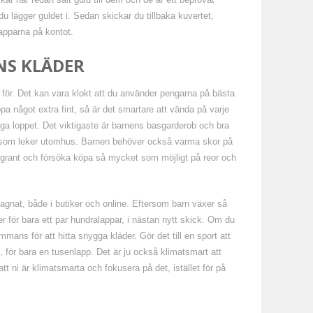
u lägger guldet i. Sedan skickar du tillbaka kuvertet,
lapparna på kontot.
NS KLÄDER
n för. Det kan vara klokt att du använder pengarna på bästa
a något extra fint, så är det smartare att vända på varje
nga loppet. Det viktigaste är barnens basgarderob och bra
n som leker utomhus. Barnen behöver också varma skor på
ggrant och försöka köpa så mycket som möjligt på reor och
gnat, både i butiker och online. Eftersom barn växer så
r för bara ett par hundralappar, i nästan nytt skick. Om du
mmans för att hitta snygga kläder. Gör det till en sport att
 för bara en tusenlapp. Det är ju också klimatsmart att
 ni är klimatsmarta och fokusera på det, istället för på