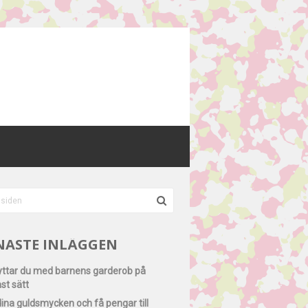
NASTE INLÄGGEN
lyttar du med barnens garderob på
st sätt
dina guldsmycken och få pengar till