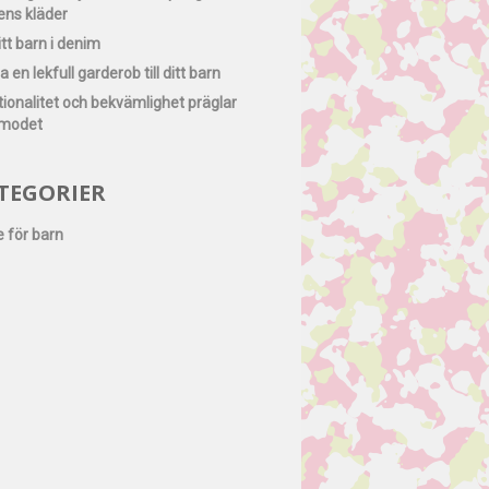
ens kläder
itt barn i denim
 en lekfull garderob till ditt barn
ionalitet och bekvämlighet präglar
modet
TEGORIER
 för barn