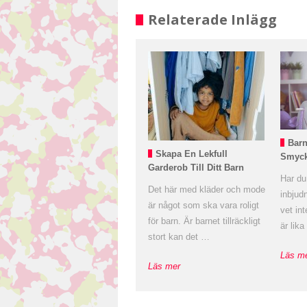
Relaterade Inlägg
Bar
Skapa En Lekfull
Smyc
Garderob Till Ditt Barn
Har du 
Det här med kläder och mode
inbjud
är något som ska vara roligt
vet in
för barn. Är barnet tillräckligt
är lik
stort kan det …